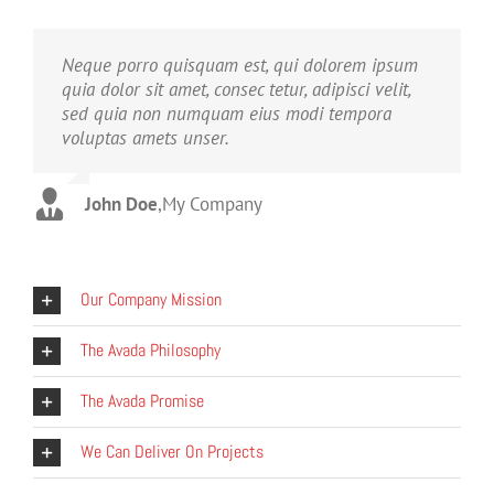
Neque porro quisquam est, qui dolorem ipsum
Aliquam erat volutpat. Quisque at est id ligula
quia dolor sit amet, consec tetur, adipisci velit,
facilisis laoreet eget pulvinar nibh. Suspendisse
sed quia non numquam eius modi tempora
at ultrices dui. Curabitur ac felis arcu sadips
voluptas amets unser.
ipsums fugiats nemis.
John Doe
Luke Beck
,
My Company
,
Theme Fusion
Our Company Mission
The Avada Philosophy
The Avada Promise
We Can Deliver On Projects