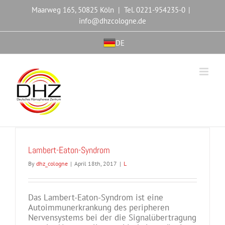
Maarweg 165, 50825 Köln | Tel. 0221-954235-0
|
info@dhzcologne.de
DE
Lambert-Eaton-Syndrom
By
dhz_cologne
|
April 18th, 2017
|
L
Das Lambert-Eaton-Syndrom ist eine
Autoimmunerkrankung des peripheren
Nervensystems bei der die Signalübertragung