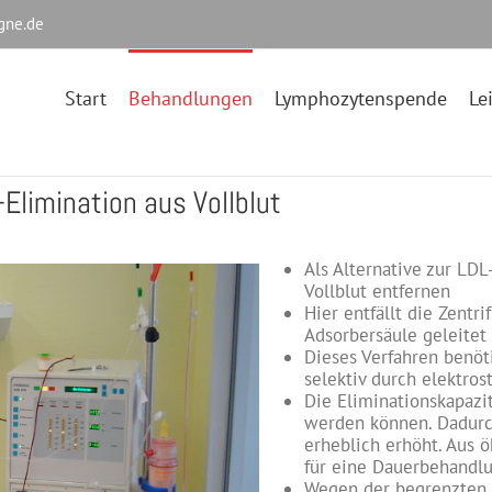
gne.de
Start
Behandlungen
Lymphozytenspende
Le
-Elimination aus Vollblut
Als Alternative zur LD
Vollblut entfernen
Hier entfällt die Zentr
Adsorbersäule geleitet
Dieses Verfahren benöt
selektiv durch elektros
Die Eliminationskapazit
werden können. Dadurc
erheblich erhöht. Aus 
für eine Dauerbehandl
Wegen der begrenzten 