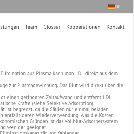
DE
istungen
Team
Glossar
Kooperationen
Kontakt
L-Elimination aus Plasma kann man LDL direkt aus dem
ifuge zur Plasmagewinnung. Das Blut wird direkt über die
igt einen geringeren Zeitaufwand und entfernt LDL
tatische Kräfte (siehe Selektive Adsorption)
ät ist begrenzt, da die Säulen nur einmal beladen
h entfällt deren Wiederverwendung, was die Kosten
ökonomischen Gründen ist das Vollblut-Adsorbersystem
ung weniger geeignet
Eliminationskapazität und fehlender