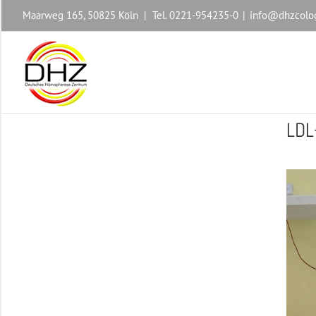
Maarweg 165, 50825 Köln | Tel. 0221-954235-0
|
info@dhzcolo
LDL