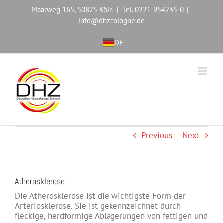
Maarweg 165, 50825 Köln | Tel. 0221-954235-0
|
info@dhzcologne.de
DE
Previous
Next
Atherosklerose
Die Atherosklerose ist die wichtigste Form der
Arteriosklerose. Sie ist gekennzeichnet durch
fleckige, herdförmige Ablagerungen von fettigen und