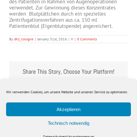
des Patienten in Rahmen von Augenoperationen
verwendet. Zur Gewinnung dieses Konzentrates
werden Blutplättchen durch ein spezielles
Zentrifugationsverfahren aus ca. 150 ml
Patientenblut (Eigenblutspende) angereichert.
By
dhz_cologne
|
January 31st, 2016
|
V
|
0 Comments
Share This Story, Choose Your Platform!
Wir verwenden Cookies, um unsere Website und unseren Service zu optimieren.
Akzeptieren
Technisch notwendig
Copyright 2015 DHZ Hämapherese gemeinnützige GmbH |
Datenschutzerklärung
Impressum