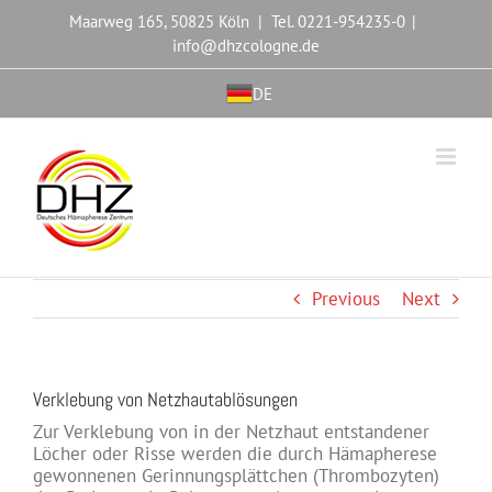
Maarweg 165, 50825 Köln | Tel. 0221-954235-0
|
info@dhzcologne.de
DE
Previous
Next
Verklebung von Netzhautablösungen
Zur Verklebung von in der Netzhaut entstandener
Löcher oder Risse werden die durch Hämapherese
gewonnenen Gerinnungsplättchen (Thrombozyten)