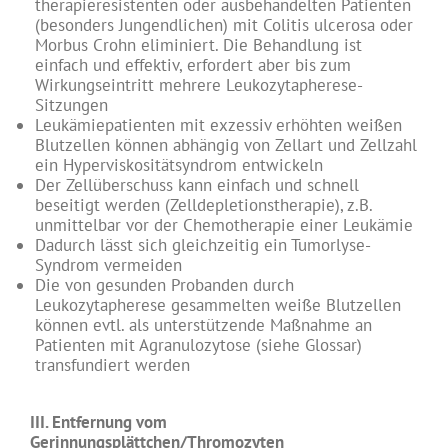
therapieresistenten oder ausbehandelten Patienten
(besonders Jungendlichen) mit Colitis ulcerosa oder
Morbus Crohn eliminiert. Die Behandlung ist
einfach und effektiv, erfordert aber bis zum
Wirkungseintritt mehrere Leukozytapherese-
Sitzungen
Leukämiepatienten mit exzessiv erhöhten weißen
Blutzellen können abhängig von Zellart und Zellzahl
ein Hyperviskositätsyndrom entwickeln
Der Zellüberschuss kann einfach und schnell
beseitigt werden (Zelldepletionstherapie), z.B.
unmittelbar vor der Chemotherapie einer Leukämie
Dadurch lässt sich gleichzeitig ein Tumorlyse-
Syndrom vermeiden
Die von gesunden Probanden durch
Leukozytapherese gesammelten weiße Blutzellen
können evtl. als unterstützende Maßnahme an
Patienten mit Agranulozytose (siehe Glossar)
transfundiert werden
III. Entfernung vom
Gerinnungsplättchen/Thromozyten