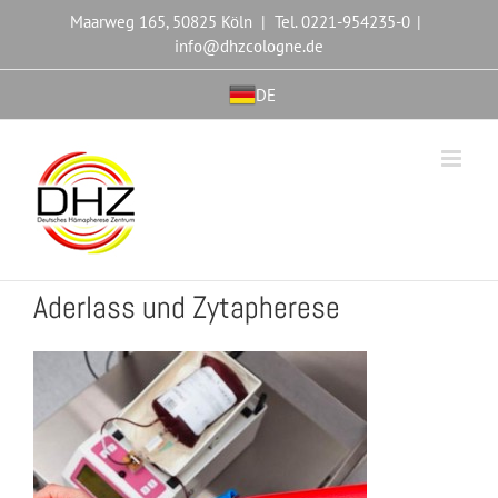
Maarweg 165, 50825 Köln | Tel. 0221-954235-0
|
info@dhzcologne.de
DE
Aderlass und Zytapherese